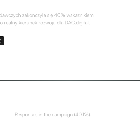
adawczych zakończyła się 40% wskaźnikiem
o realny kierunek rozwoju dla DAC.digital.
G
398
Responses in the campaign (40.1%).