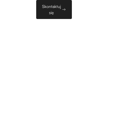
Sales
Skontaktuj
zy
EN
Tools
się
 128 badaczy z
spółpracę w
 R&D dla