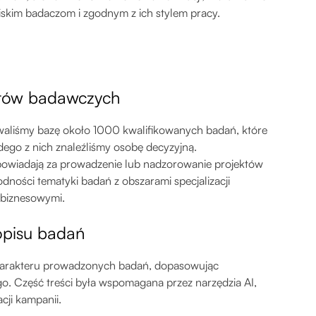
iskim badaczom i zgodnym z ich stylem pracy.
ektów badawczych
aliśmy bazę około 1000 kwalifikowanych badań, które
ego z nich znaleźliśmy osobę decyzyjną.
powiadają za prowadzenie lub nadzorowanie projektów
ności tematyki badań z obszarami specjalizacji
i biznesowymi.
 opisu badań
charakteru prowadzonych badań, dopasowując
go. Część treści była wspomagana przez narzędzia AI,
acji kampanii.