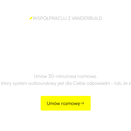
WSPÓŁPRACUJ Z VANDERBUILD
 aby skutecznie 
outbound?
Umów 30-minutową rozmowę.
 który system outboundowy jest dla Ciebie odpowiedni - lub, że ż
Umów rozmowę