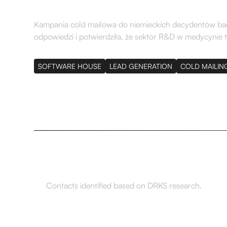
Kampania cold mailowa do niemieckich decydentów b
odpowiedzi i potwierdziła, że sektor R&D w medycynie t
SOFTWARE HOUSE
LEAD GENERATION
COLD MAILIN
967
Contacts identified based on DRKS research.