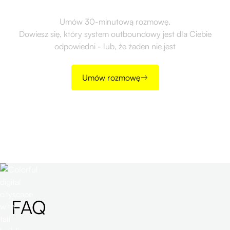
Umów 30-minutową rozmowę.
Dowiesz się, który system outboundowy jest dla Ciebie
odpowiedni - lub, że żaden nie jest
Umów rozmowę
FAQ