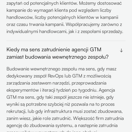
zapytań od potencjalnych klientów. Możemy dostosować
wyniki poszczególnych kampanii. Jeśli wybierzesz
kampanie do wymagań klienta pod względem liczby
dedykowany build, systemy, które ustawiamy w Twoim
handlowców, liczby potencjalnych klientów w kampanii
Clay, też zostają u Ciebie - łącznie z sekwencjami, logiką
oraz czasu trwania kampanii. Współpracujemy zarówno z
kwalifikacji i scoringiem.
indywidualnymi handlowcami, jak i z zespołami sprzedaży.
Kiedy ma sens zatrudnienie agencji GTM
zamiast budowania wewnętrznego zespołu?
Budowanie wewnętrznego zespołu ma sens, gdy masz
dedykowany zespół RevOps lub GTM z możliwością
zarządzania zestawem narzędzi, przeprowadzania
eksperymentów i iteracji tydzień po tygodniu. Agencja
GTM ma sens, gdy taki zespół jeszcze nie istnieje, gdy
wyniki są potrzebne szybciej niż pozwala na to proces
rekrutacji, lub gdy infrastruktura musi zostać zbudowana,
zanim wiesz, jakie role zatrudnić. Większość firm zatrudnia
agencję do zbudowania systemu, a następnie zatrudnia