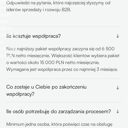
Odpowiedzi na pytania, które najczęściej słyszymy od
liderów sprzedaży i rozwoju B2B.
Ile kosztuje współpraca?
Nasz najniższy pakiet współpracy zaczyna się od 6 500
PLN netto miesięcznie. Większość klientów wybiera pakiet
o wartości około 15 000 PLN netto miesięcznie.
Wymagana jest współpraca przez co najmniej 3 miesiące.
Co zostaje u Ciebie po zakończeniu
współpracy?
Wszystko. System od pierwszego dnia działa na Twoich
Ile osób potrzebuję do zarządzania procesem?
kontach, więc cała praca zostaje u Ciebie. Zachowujesz:
swoje dane i listy kontaktów; podsumowanie warsztatów i
Minimum jedna osoba, która poświęci czas na obsługę
strategię outboundową; każdy raport z kampanii oraz