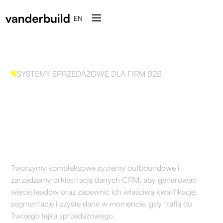
EN
SYSTEMY SPRZEDAŻOWE DLA FIRM B2B
Budujemy systemy GTM,
które zmieniają dane w
sprzedaż
Tworzymy kompleksowe systemy outboundowe i
zarządzamy orkiestracją danych CRM, aby generować
więcej leadów oraz zapewnić ich właściwą kwalifikację,
segmentację i czyste dane w momencie, gdy trafią do
Twojego lejka sprzedażowego.