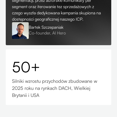
segmentacji, przez autorskie komunikaty per
segment oraz iterowanie tez sprzedażowych z
czego wyszła dedykowana kampania skupiona na
dostępności geograficznej naszego ICP.
Bartek Szczepaniak
Co-founder, AI Hero
50+
Silniki wzrostu przychodów zbudowane w
2025 roku na rynkach DACH, Wielkiej
Brytanii i USA