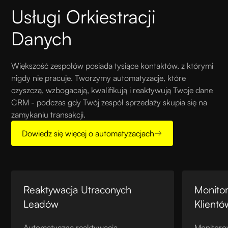
Usługi Orkiestracji
Danych
Większość zespołów posiada tysiące kontaktów, z którymi
nigdy nie pracuje. Tworzymy automatyzacje, które
czyszczą, wzbogacają, kwalifikują i reaktywują Twoje dane
CRM - podczas gdy Twój zespół sprzedaży skupia się na
zamykaniu transakcji.
Dowiedz się więcej o automatyzacjach
Reaktywacja Utraconych
Monito
Leadów
Klientó
Automatyczna reaktywacja
Monitorow