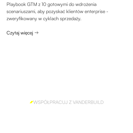
Playbook GTM z 10 gotowymi do wdrożenia
scenariuszami, aby pozyskać klientów enterprise -
zweryfikowany w cyklach sprzedaży.
Czytaj więcej
WSPÓŁPRACUJ Z VANDERBUILD
Gotów, aby skutecznie
wdrożyć outbound?