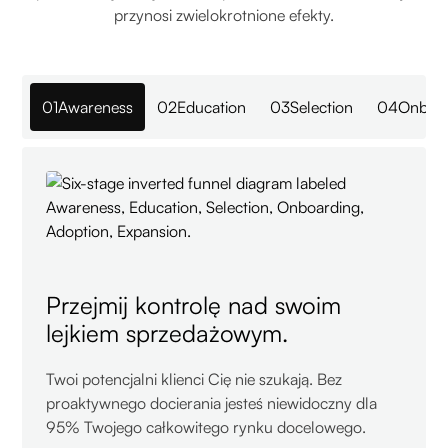
przynosi zwielokrotnione efekty.
01
Awareness
02
Education
03
Selection
04
Onboa
Przejmij kontrolę nad swoim
lejkiem sprzedażowym.
Twoi potencjalni klienci Cię nie szukają. Bez
proaktywnego docierania jesteś niewidoczny dla
95% Twojego całkowitego rynku docelowego.