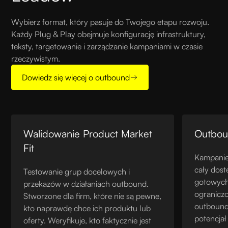
Wybierz format, który pasuje do Twojego etapu rozwoju.
Każdy Plug & Play obejmuje konfigurację infrastruktury,
teksty, targetowanie i zarządzanie kampaniami w czasie
rzeczywistym.
Dowiedz się więcej o outbound
Walidowanie Product Market
Outbo
Fit
Kampanie 
cały dost
Testowanie grup docelowych i
gotowych
przekazów w działaniach outbound.
ogranicz
Stworzone dla firm, które nie są pewne,
outbound
kto naprawdę chce ich produktu lub
potencjał
oferty. Weryfikuje, kto faktycznie jest