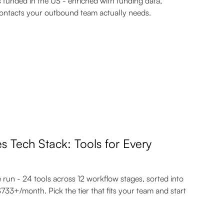
funded in the US - enriched with funding data,
contacts your outbound team actually needs.
 Tech Stack: Tools for Every
run - 24 tools across 12 workflow stages, sorted into
33+/month. Pick the tier that fits your team and start