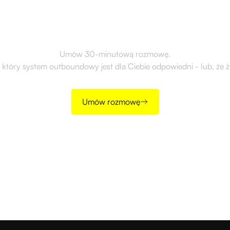
outbound?
Umów 30-minutową rozmowę.
 który system outboundowy jest dla Ciebie odpowiedni - lub, że ż
Umów rozmowę