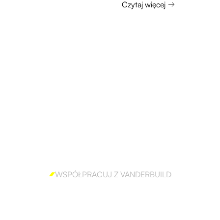
Czytaj więcej
WSPÓŁPRACUJ Z VANDERBUILD
 aby skutecznie 