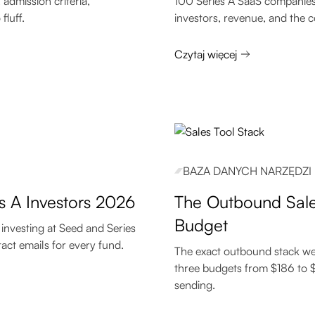
 admission criteria,
100 Series A SaaS companies 
fluff.
investors, revenue, and the 
Czytaj więcej
BAZA DANYCH NARZĘDZI
s A Investors 2026
The Outbound Sales
Budget
 investing at Seed and Series
tact emails for every fund.
The exact outbound stack we 
three budgets from $186 to $7
sending.