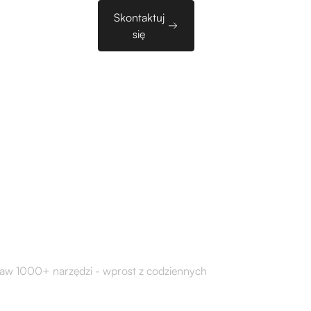
Sales
Skontaktuj
zy
EN
Tools
się
óre wdrażamy
taw 1000+ narzędzi - wprost z codziennych