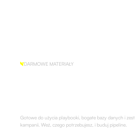
O
Usługi
Klienci
Baza Wied
Nas
DARMOWE MATERIAŁY
Systemy GTM, kt
dla klientów.
Gotowe do użycia playbooki, bogate bazy danych i zes
kampanii. Weź, czego potrzebujesz, i buduj pipeline.