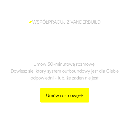
WSPÓŁPRACUJ Z VANDERBUILD
Gotów, aby skutecznie
wdrożyć outbound?
Umów 30-minutową rozmowę.
Dowiesz się, który system outboundowy jest dla Ciebie
odpowiedni - lub, że żaden nie jest
Umów rozmowę