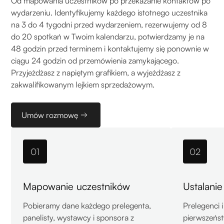
Od mapowania uczestników po przekazanie kontaktów po
wydarzeniu. Identyfikujemy każdego istotnego uczestnika
na 3 do 4 tygodni przed wydarzeniem, rezerwujemy od 8
do 20 spotkań w Twoim kalendarzu, potwierdzamy je na
48 godzin przed terminem i kontaktujemy się ponownie w
ciągu 24 godzin od przemówienia zamykającego.
Przyjeżdżasz z napiętym grafikiem, a wyjeżdżasz z
zakwalifikowanym lejkiem sprzedażowym.
Umów rozmowę
01
02
Mapowanie uczestników
Ustalanie
Pobieramy dane każdego prelegenta,
Prelegenci i
panelisty, wystawcy i sponsora z
pierwszeńst