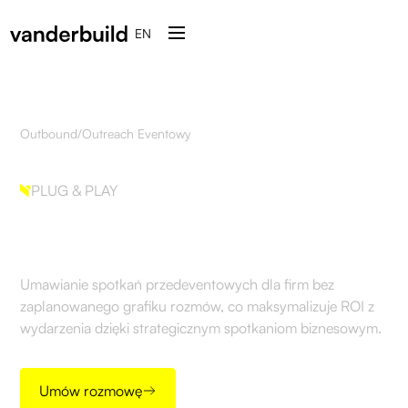
EN
Outbound
/
Outreach Eventowy
PLUG & PLAY
Outreach Eventowy
Umawianie spotkań przedeventowych dla firm bez
zaplanowanego grafiku rozmów, co maksymalizuje ROI z
wydarzenia dzięki strategicznym spotkaniom biznesowym.
Umów rozmowę