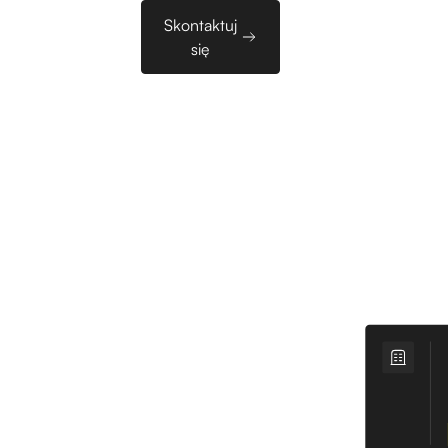
Sales
Skontaktuj
zy
EN
Tools
się
conych