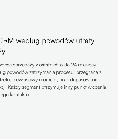
CRM według powodów utraty
ży
anse sprzedaży z ostatnich 6 do 24 miesięcy i
ług powodów zatrzymania procesu: przegrana z
dżetu, niewłaściwy moment, brak dopasowania
yzji. Każdy segment otrzymuje inny punkt widzenia
nego kontaktu.