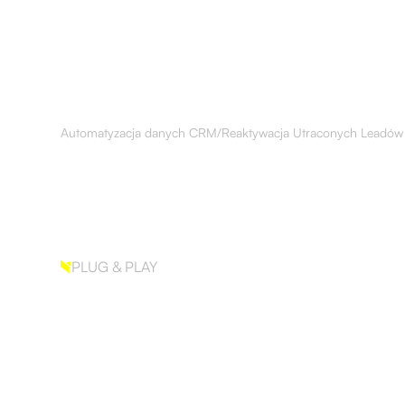
O
Usługi
Klienci
Baza Wied
Nas
Automatyzacja danych CRM
/
Reaktywacja Utraconych Leadów
PLUG & PLAY
Reaktywacja Utra
Leadów