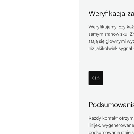
Weryfikacja za
Weryfikujemy, czy każd
samym stanowisku. Zmi
stają się głównymi wy
niż jakikolwiek sygnał
03
Podsumowania
Każdy kontakt otrzym
linijek, wygenerowane
podsumowanie staje si