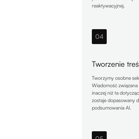
reaktywacyjnej.
04
Tworzenie tre
Tworzymy osobne sekw
Wiadomość związana 
inaczej niż ta dotycz
zostaje dopasowany d
podsumowania AI.
05