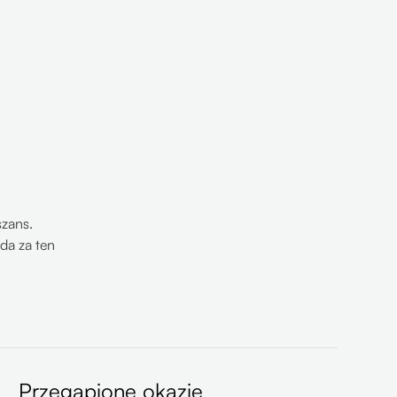
zans.
da za ten
Przegapione okazje