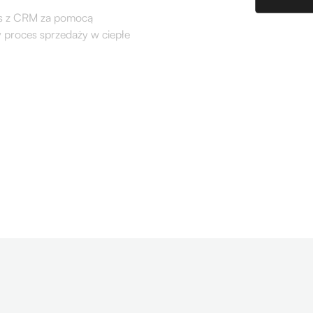
s z CRM za pomocą
 proces sprzedaży w ciepłe