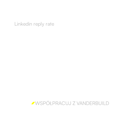
55%
Linkedin reply rate
WSPÓŁPRACUJ Z VANDERBUILD
Gotów, aby skutecznie
wdrożyć outbound?