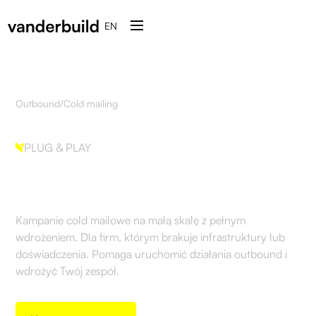
EN
Outbound
/
Cold mailing
PLUG & PLAY
Cold Mailing
Kampanie cold mailowe na małą skalę z pełnym
wdrożeniem. Dla firm, którym brakuje infrastruktury lub
doświadczenia. Pomaga uruchomić działania outbound i
wdrożyć Twój zespół.