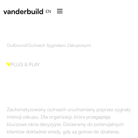
EN
Outbound
/
Outreach Sygnałami Zakupowymi
PLUG & PLAY
Outreach Sygnałami
Zakupowymi
Zautomatyzowany outreach uruchamiany poprzez sygnały
intencji zakupu. Dla organizacji, które przegapiają
kluczowe okna decyzyjne. Docieramy do potencjalnych
klientów dokładnie wtedy, gdy są gotowi do działania.