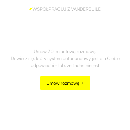
WSPÓŁPRACUJ Z VANDERBUILD
Gotów, aby skutecznie
wdrożyć outbound?
Umów 30-minutową rozmowę.
Dowiesz się, który system outboundowy jest dla Ciebie
odpowiedni - lub, że żaden nie jest
Umów rozmowę