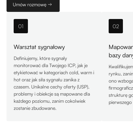
Umów rozmowę
01
02
Warsztat sygnałowy
Mapowani
bazy dan
Definiujemy, które sygnały
monitorować dla Twojego ICP, jak je
Kwalifikuje
etykietować w kategoriach cold, warm i
rynku, zani
hot oraz jak siła sygnału zanika z
ono wzboga
czasem. Unikalne cechy oferty (USP),
firmografic
problemy i obiekcje są mapowane dla
strukturę g
każdego poziomu, zanim cokolwiek
pierwszego 
zostanie zbudowane.