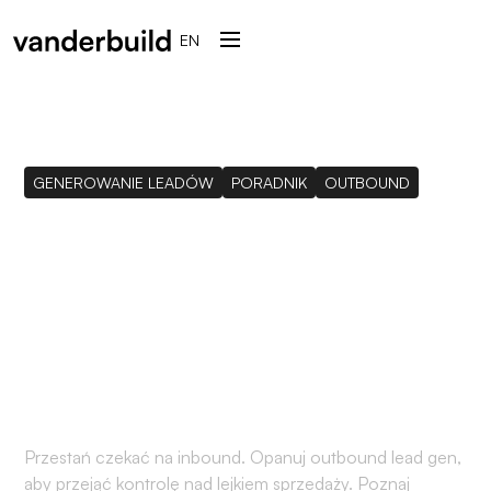
EN
GENEROWANIE LEADÓW
PORADNIK
OUTBOUND
Co to jest Outbound
Lead Generation?
Kompletny system
wzrostu dla B2B SaaS
Przestań czekać na inbound. Opanuj outbound lead gen,
aby przejąć kontrolę nad lejkiem sprzedaży. Poznaj