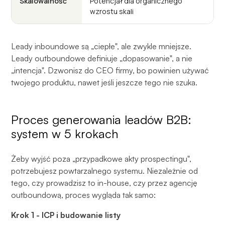
Skalowalność
Potencjał dla organicznego
Zal
wzrostu skali
ze
Leady inboundowe są „ciepłe", ale zwykle mniejsze.
Leady outboundowe definiuje „dopasowanie", a nie
„intencja". Dzwonisz do CEO firmy, bo powinien używać
twojego produktu, nawet jeśli jeszcze tego nie szuka.
Proces generowania leadów B2B:
system w 5 krokach
Żeby wyjść poza „przypadkowe akty prospectingu",
potrzebujesz powtarzalnego systemu. Niezależnie od
tego, czy prowadzisz to in-house, czy przez agencję
outboundową, proces wygląda tak samo:
Krok 1 - ICP i budowanie listy