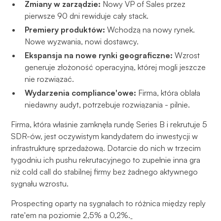
Zmiany w zarządzie:
Nowy VP of Sales przez
pierwsze 90 dni rewiduje cały stack.
Premiery produktów:
Wchodzą na nowy rynek.
Nowe wyzwania, nowi dostawcy.
Ekspansja na nowe rynki geograficzne:
Wzrost
generuje złożoność operacyjną, której mogli jeszcze
nie rozwiązać.
Wydarzenia compliance'owe:
Firma, która oblała
niedawny audyt, potrzebuje rozwiązania - pilnie.
Firma, która właśnie zamknęła rundę Series B i rekrutuje 5
SDR-ów, jest oczywistym kandydatem do inwestycji w
infrastrukturę sprzedażową. Dotarcie do nich w trzecim
tygodniu ich pushu rekrutacyjnego to zupełnie inna gra
niż cold call do stabilnej firmy bez żadnego aktywnego
sygnału wzrostu.
Prospecting oparty na sygnałach to różnica między reply
rate'em na poziomie 2,5% a 0,2%.