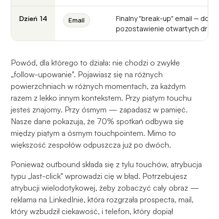
Finalny "break-up" email — domkn
Dzień 14
Email
pozostawienie otwartych drzwi
Powód, dla którego to działa: nie chodzi o zwykłe
„follow-upowanie". Pojawiasz się na różnych
powierzchniach w różnych momentach, za każdym
razem z lekko innym kontekstem. Przy piątym touchu
jesteś znajomy. Przy ósmym — zapadasz w pamięć.
Nasze dane pokazują, że 70% spotkań odbywa się
między piątym a ósmym touchpointem. Mimo to
większość zespołów odpuszcza już po dwóch.
Ponieważ outbound składa się z tylu touchów, atrybucja
typu „last-click" wprowadzi cię w błąd. Potrzebujesz
atrybucji wielodotykowej, żeby zobaczyć cały obraz —
reklama na LinkedInie, która rozgrzała prospecta, mail,
który wzbudził ciekawość, i telefon, który dopiął