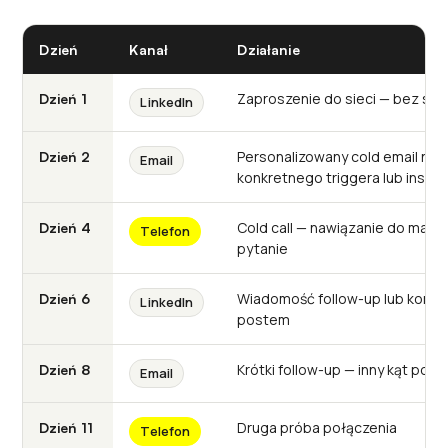
Dzień
Kanał
Działanie
Zaproszenie do sieci — bez sp
Dzień 1
LinkedIn
Personalizowany cold email naw
Dzień 2
Email
konkretnego triggera lub insigh
Cold call — nawiązanie do maila
Dzień 4
Telefon
pytanie
Wiadomość follow-up lub komen
Dzień 6
LinkedIn
postem
Krótki follow-up — inny kąt pode
Dzień 8
Email
Druga próba połączenia
Dzień 11
Telefon