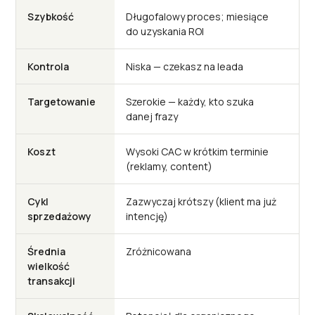
Szybkość
Długofalowy proces; miesiące
Na
do uzyskania ROI
bł
Kontrola
Niska — czekasz na leada
Wy
Targetowanie
Szerokie — każdy, kto szuka
Pr
danej frazy
na 
Koszt
Wysoki CAC w krótkim terminie
Wy
(reklamy, content)
SD
Cykl
Zazwyczaj krótszy (klient ma już
Za
sprzedażowy
intencję)
wy
Średnia
Zróżnicowana
Za
wielkość
op
transakcji