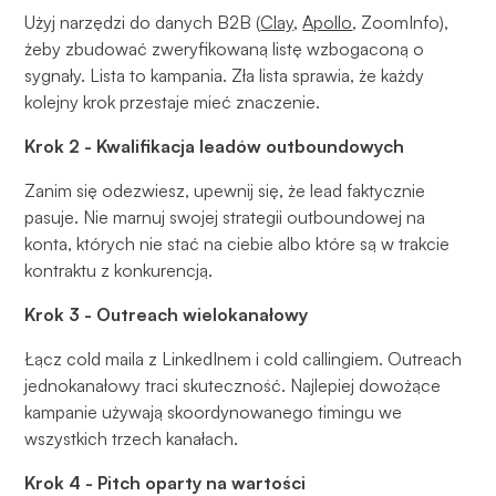
Użyj narzędzi do danych B2B (
Clay
,
Apollo
, ZoomInfo),
żeby zbudować zweryfikowaną listę wzbogaconą o
sygnały. Lista to kampania. Zła lista sprawia, że każdy
kolejny krok przestaje mieć znaczenie.
Krok 2 - Kwalifikacja leadów outboundowych
Zanim się odezwiesz, upewnij się, że lead faktycznie
pasuje. Nie marnuj swojej strategii outboundowej na
konta, których nie stać na ciebie albo które są w trakcie
kontraktu z konkurencją.
Krok 3 - Outreach wielokanałowy
Łącz cold maila z LinkedInem i cold callingiem. Outreach
jednokanałowy traci skuteczność. Najlepiej dowożące
kampanie używają skoordynowanego timingu we
wszystkich trzech kanałach.
Krok 4 - Pitch oparty na wartości