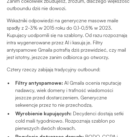
Zanim cokolwiek zbudujesz, zrozum, dlaczego większość
outboundu dziś nie dowozi.
Wskaźniki odpowiedzi na generyczne masowe maile
spadły z 2-3% w 2015 roku do 0,1-0,5% w 2023.
Kupujący uodpornili się na szablony. Od razu rozpoznają
intra wygenerowane przez AI i kasują je. Filtry
antyspamowe Gmaila potrafią dziś przewidzieć, czy mail
jest istotny, jeszcze zanim odbiorca go otworzy.
Cztery rzeczy zabijają tradycyjny outbound:
Filtry antyspamowe:
AI Gmaila ocenia reputację
nadawcy, wiek domeny i trafność wiadomości
jeszcze przed dostarczeniem. Generyczne
sekwencje przez to nie przechodzą.
Wyrobienie kupujących:
Decydenci dostają setki
cold maili tygodniowo. Rozpoznają szablon po
pierwszych dwóch słowach.
Regulacje dotyczące danych:
RODO, CCPA i