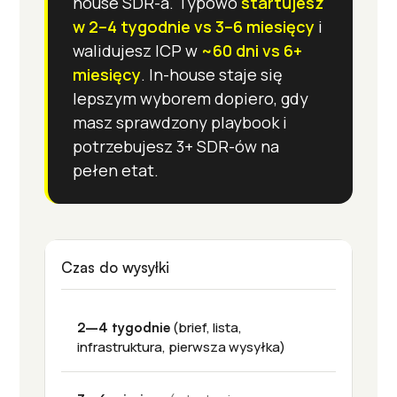
house SDR-a. Typowo
startujesz
w 2–4 tygodnie vs 3–6 miesięcy
i
walidujesz ICP w
~60 dni vs 6+
miesięcy
. In-house staje się
lepszym wyborem dopiero, gdy
masz sprawdzony playbook i
potrzebujesz 3+ SDR-ów na
pełen etat.
Czas do wysyłki
(brief, lista,
2–4 tygodnie
infrastruktura, pierwsza wysyłka)