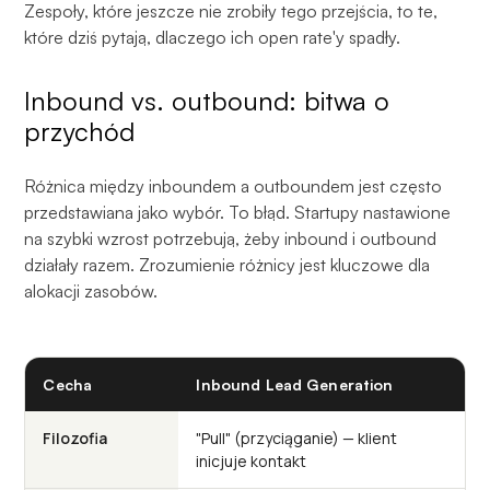
Zespoły, które jeszcze nie zrobiły tego przejścia, to te,
które dziś pytają, dlaczego ich open rate'y spadły.
Inbound vs. outbound: bitwa o
przychód
Różnica między inboundem a outboundem jest często
przedstawiana jako wybór. To błąd. Startupy nastawione
na szybki wzrost potrzebują, żeby inbound i outbound
działały razem. Zrozumienie różnicy jest kluczowe dla
alokacji zasobów.
Cecha
Inbound Lead Generation
Ou
Filozofia
"Pull" (przyciąganie) — klient
"P
inicjuje kontakt
ini