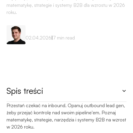
matematykę, strategie i systemy B2B dla wzrostu w 2026
roku.
Mateusz Sekta
02.04.2026
|
7
min read
Spis treści
Przestań czekać na inbound. Opanuj outbound lead gen,
Heading 2
żeby przejąć kontrolę nad swoim pipeline'em. Poznaj
matematykę, strategie, narzędzia i systemy B2B na wzrost
w 2026 roku.