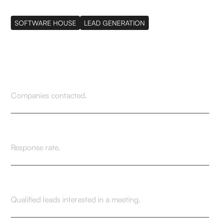
SOFTWARE HOUSE
LEAD GENERATION
202
Companies contacted.
16.7%
Response rate.
9.1%
Qualified leads interested in a meeting.