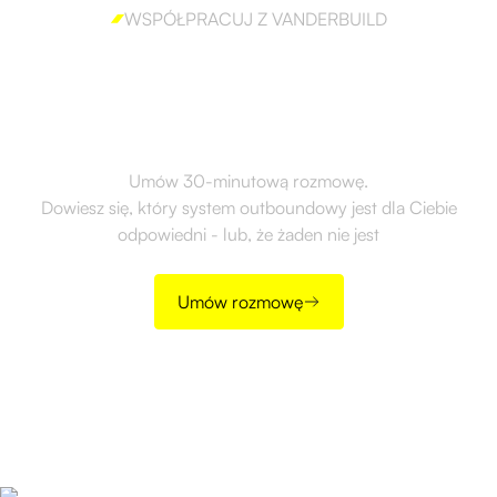
WSPÓŁPRACUJ Z VANDERBUILD
Gotów, aby skutecznie
wdrożyć outbound?
Umów 30-minutową rozmowę.
Dowiesz się, który system outboundowy jest dla Ciebie
odpowiedni - lub, że żaden nie jest
Umów rozmowę