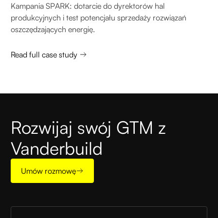
Kampania SPARK: dotarcie do dyrektorów hal
produkcyjnych i test potencjału sprzedaży rozwiązań
oszczędzających energię.
Read full case study
Rozwijaj swój GTM z
Vanderbuild
Umów rozmowę