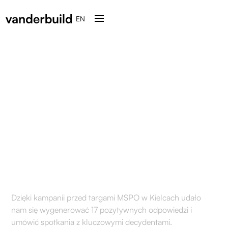
EN
Jak dotarliśmy do
decydentów
technicznych na MSPO w
Kielcach
Dzięki kampanii przed targami MSPO w Kielcach udało
nam się wygenerować 17 pozytywnych odpowiedzi i
umówić spotkania z kluczowymi decydentami.