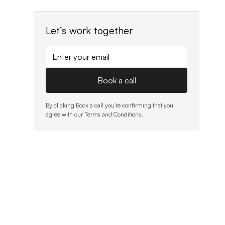
Let’s work together
By clicking Book a call you're confirming that you
agree with our
Terms and Conditions
.