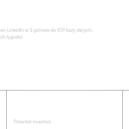
Claude'em
czeń LinkedIn w 3 gotowe do ICP bazy danych,
ch tygodni.
842
Potential Investors