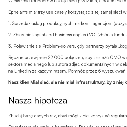
Większość founderów buduje sieć przez lata, a potem nie mo
Ephelants miał trzy use case'y korzystając z tej samej sieci
1. Sprzedaż usług produkcyjnych markom i agencjom (pozysk
2. Zbieranie kapitału od business angles i VC (zbiórka fundu
3. Pojawianie się Problem-solvers, gdy partnerzy pytają „ko
Ręczne przewijanie 22 000 połączeń, aby znaleźć CMO we 
sektora medialnego lub autora zdjęć dokumentalnych w celu
na LinkedIn za każdym razem. Pomnóż przez 5 wyszukiwań ty
Nasz klien Miał sieć, ale nie miał infrastruktury, by z niej 
Nasza hipoteza
Zbuduj bazę danych raz, abyś mógł z niej korzystać regularn