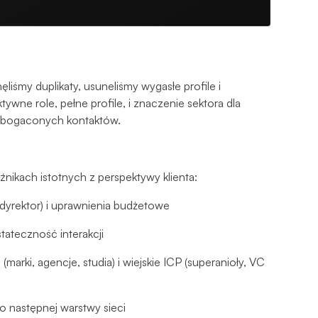
iśmy duplikaty, usuneliśmy wygasłe profile i
ktywne role, pełne profile, i znaczenie sektora dla
 wzbogaconych kontaktów.
ikach istotnych z perspektywy klienta:
dyrektor) i uprawnienia budżetowe
tateczność interakcji
arki, agencje, studia) i wiejskie ICP (superanioły, VC
 następnej warstwy sieci