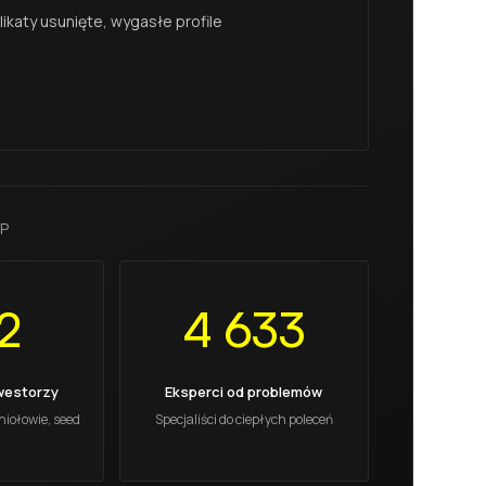
katy usunięte, wygasłe profile
CP
2
4 633
nwestorzy
Eksperci od problemów
niołowie, seed
Specjaliści do ciepłych poleceń