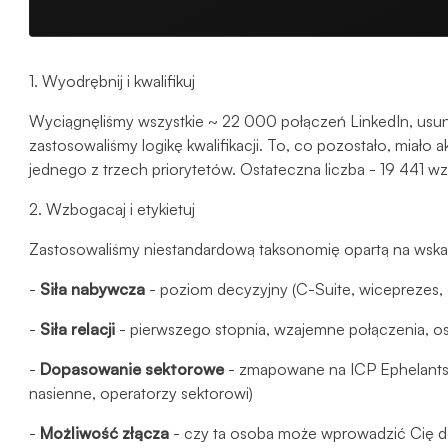
1. Wyodrębnij i kwalifikuj
Wyciągnęliśmy wszystkie ~ 22 000 połączeń LinkedIn, usunęl
zastosowaliśmy logikę kwalifikacji. To, co pozostało, miało a
jednego z trzech priorytetów. Ostateczna liczba - 19 441
2. Wzbogacaj i etykietuj
Zastosowaliśmy niestandardową taksonomię opartą na wskaźn
-
Siła nabywcza
- poziom decyzyjny (C-Suite, wiceprezes, 
-
Siła relacji
- pierwszego stopnia, wzajemne połączenia, os
-
Dopasowanie sektorowe
- zmapowane na ICP Ephelants (m
nasienne, operatorzy sektorowi)
-
Możliwość złącza
- czy ta osoba może wprowadzić Cię do