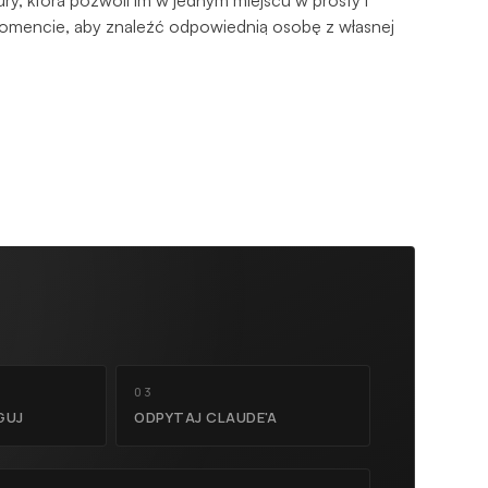
ury, która pozwoli im w jednym miejscu w prosty i
mencie, aby znaleźć odpowiednią osobę z własnej
03
GUJ
ODPYTAJ CLAUDE'A