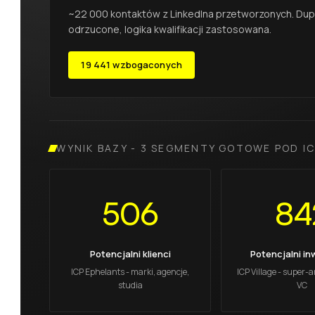
~22 000 kontaktów z LinkedIna przetworzonych. Dupli
odrzucone, logika kwalifikacji zastosowana.
19 441 wzbogaconych
WYNIK BAZY - 3 SEGMENTY GOTOWE POD I
506
84
Potencjalni klienci
Potencjalni i
ICP Ephelants - marki, agencje,
ICP Village - super-a
studia
VC