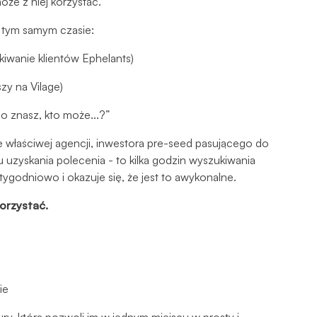
że z niej korzystać.
 w tym samym czasie:
iwanie klientów Ephelants)
szy na Vilage)
go znasz, kto może...?”
właściwej agencji, inwestora pre-seed pasującego do
 uzyskania polecenia - to kilka godzin wyszukiwania
godniowo i okazuje się, że jest to awykonalne.
korzystać.
ie