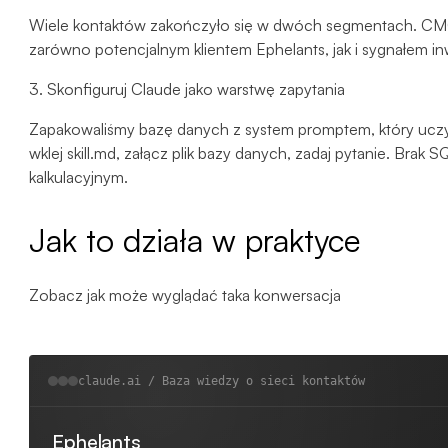
Wiele kontaktów zakończyło się w dwóch segmentach. CM
zarówno potencjalnym klientem Ephelants, jak i sygnałem inw
3. Skonfiguruj Claude jako warstwę zapytania
Zapakowaliśmy bazę danych z system promptem, który uczy 
wklej skill.md, załącz plik bazy danych, zadaj pytanie. Brak S
kalkulacyjnym.
Jak to działa w praktyce
Zobacz jak może wyglądać taka konwersacja
claude.ai / Baza wiedzy o sieci kontaktów
Ephelants