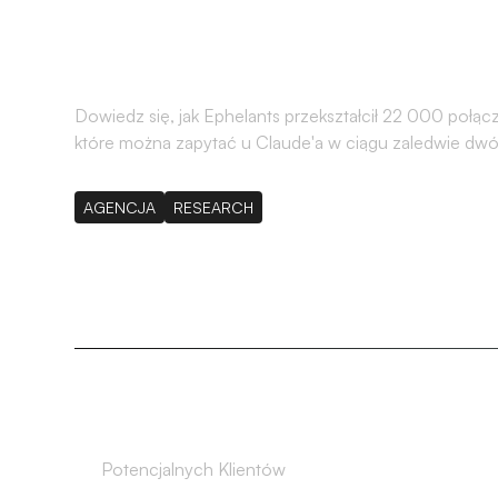
gotowe do ICP z 
Dowiedz się, jak Ephelants przekształcił 22 000 połą
które można zapytać u Claude'a w ciągu zaledwie dwó
AGENCJA
RESEARCH
506
Potencjalnych Klientów