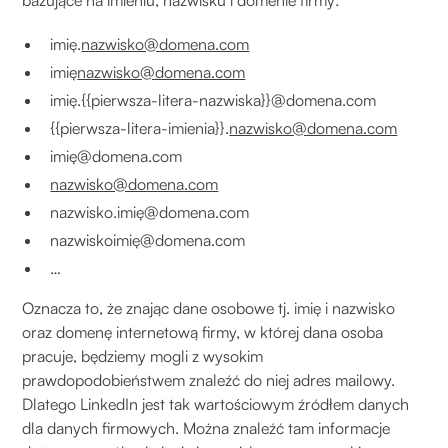
bazujące na imieniu, nazwisku i domenie firmy:
imię.
nazwisko@domena.com
imię
nazwisko@domena.com
imię.{{pierwsza-litera-nazwiska}}@domena.com
{{pierwsza-litera-imienia}}.
nazwisko@domena.com
imię@domena.com
nazwisko@domena.com
nazwisko.imię@domena.com
nazwiskoimię@domena.com
…
Oznacza to, że znając dane osobowe tj. imię i nazwisko
oraz domenę internetową firmy, w której dana osoba
pracuje, będziemy mogli z wysokim
prawdopodobieństwem znaleźć do niej adres mailowy.
Dlatego LinkedIn jest tak wartościowym źródłem danych
dla danych firmowych. Można znaleźć tam informacje