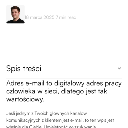
Mateusz Sekta
18 marca 2025
|
7
min read
Spis treści
Adres e-mail to digitalowy adres pracy
Heading 2
człowieka w sieci, dlatego jest tak
wartościowy.
Jeśli jednym z Twoich głównych kanałów
komunikacyjnych z klientem jest e-mail, to ten wpis jest
właśnie dla Ciebie. Umiejętność wyszukiwania