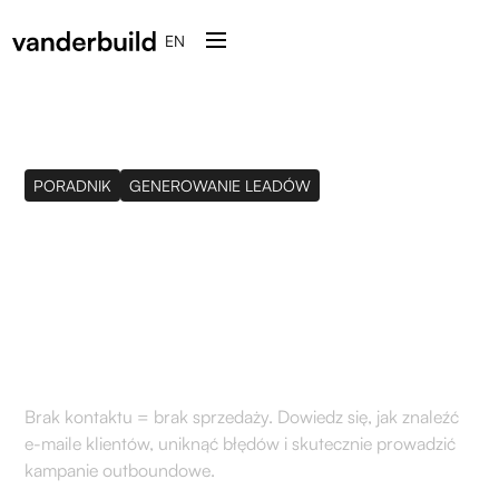
EN
PORADNIK
GENEROWANIE LEADÓW
Jak znaleźć e-mail do
potencjalnego klienta? 8
skutecznych metod
Brak kontaktu = brak sprzedaży. Dowiedz się, jak znaleźć
e-maile klientów, uniknąć błędów i skutecznie prowadzić
kampanie outboundowe.