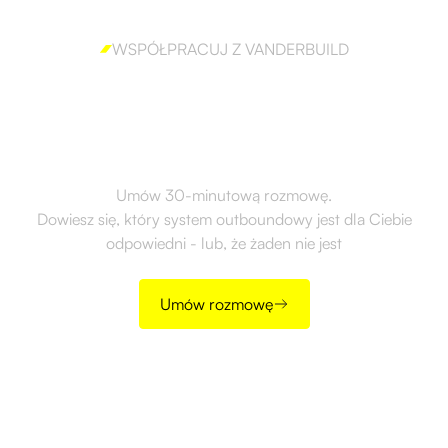
WSPÓŁPRACUJ Z VANDERBUILD
Gotów, aby skutecznie
wdrożyć outbound?
Umów 30-minutową rozmowę.
Dowiesz się, który system outboundowy jest dla Ciebie
odpowiedni - lub, że żaden nie jest
Umów rozmowę