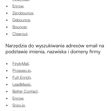
Enrow
,
Zerobounce
,
Debounce
,
Bouncer
,
Clearout
.
Narzędzia do wyszukiwania adresów email na
podstawie imienia, nazwiska i domeny firmy
FindyMail
,
Prospeo.io
,
Full Enrich
,
LeadMagic
,
Better Contact
,
Enrow
,
Snov.io
,